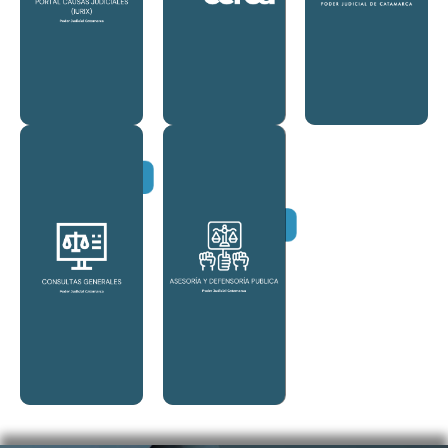
PUBLICO FISCAL
tendrá la opción
Servicio de los
MINISTERIO
en la página
el acceso al
botón "Ingresar"
Itinerante para
seleccionando el
Justicia
Catamarca,
El Programa de
Poder Judicia de
Judiciales del
Causas
sistema de
Ingrese al
CONSULTAR
UNIVERSALES
CONSULTAR
JUICIOS
DE LA CORTE
JURISPRUDENCIA
de Catamarca
RESOLUCIONES
Poder Judicial
ACORDADAS Y
Publicos del
IURIX
Defensores
LEX DOCTOR
GENERALES
CONSULTAS