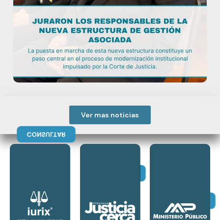
Ver mas noticias
CONSULTAR
SESION”.
“INICIAR
opción de
CONSULTAR
seleccionar la
derecho,
superior
“Justicia Cerca”.
CONSULTAR
extremo
denominado
Portal, desde el
Vulnerables,
de ingresar al
Sectores