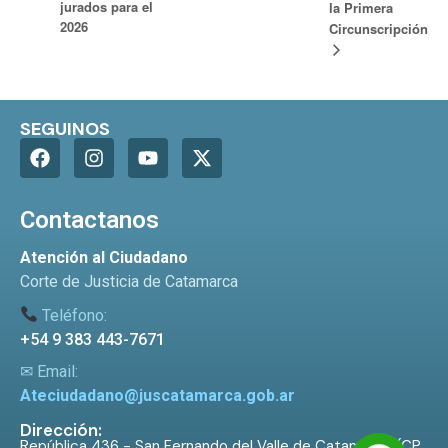
jurados para el
la Primera
2026
Circunscripción
SEGUINOS
Contactanos
Atención al Ciudadano
Corte de Justicia de Catamarca
Teléfono:
+54 9 383 443-7671
✉ Email:
Ateciudadano@juscatamarca.gob.ar
Dirección:
República 436 - San Fernando del Valle de Catamarca (CP