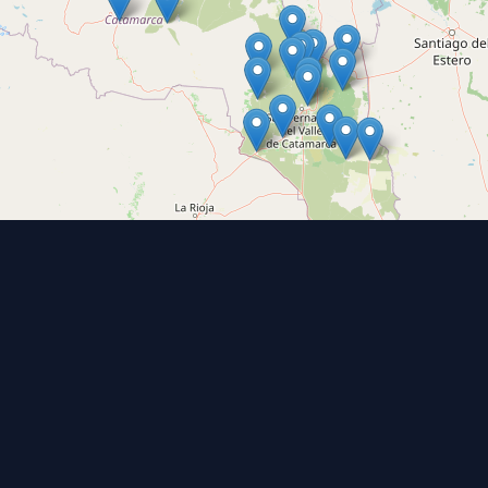
Email:
JPazLondres@juscatamarca.gob.ar
Contacto:
3834775437
Coords:
-27.7127372, -67.1367284
BELÉN
Hualfín
Juez de Paz:
Sr. Carlos Darío Leguizamón
Email:
JPazHualfin@juscatamarca.gob.ar
Contacto:
3834775411
Coords:
-27.2290347, -66.8301311
SANTA MARÍA
San José
1º Vecina a cargo:
Dra. Lumila Selene Florez
Email:
JPazSanJoseSM@juscatamarca.gob.ar
Contacto:
3834776512
Coords:
-26.798965, -66.069655