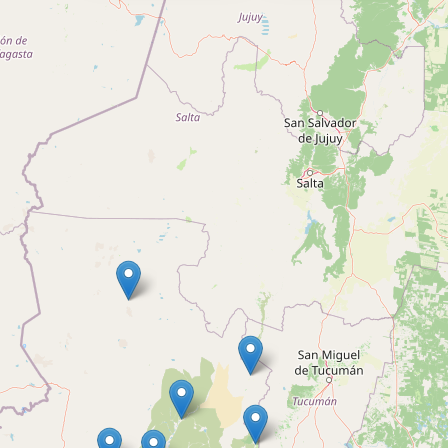
Pomán
Juez de Paz:
Sr. Sergio Daniel Montivero
Email:
JPazPoman@juscatamarca.gob.ar
Contacto:
3834776527
Coords:
-28.3946158, -66.2248467
POMÁN
Saujil
Juez de Paz:
Sr. Duilio Oscar Vergara
Email:
JPazSaujil@juscatamarca.gob.ar
Contacto:
3834775407
Coords:
-28.1746773, -66.2101562
BELÉN
Londres
Juez de Paz:
Sr. Juan Manuel Moreno