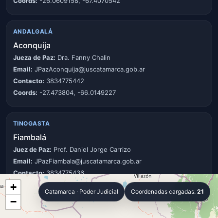
Coords:
-26.0609158, -67.4070542
ANDALGALÁ
Aconquija
Jueza de Paz:
Dra. Fanny Chalin
Email:
JPazAconquija@juscatamarca.gob.ar
Contacto:
3834775442
Coords:
-27.473804, -66.0149227
TINOGASTA
Fiambalá
Juez de Paz:
Prof. Daniel Jorge Carrizo
Email:
JPazFiambala@juscatamarca.gob.ar
Contacto:
3834775436
Coords:
-27.68925, -67.6161
+
Catamarca · Poder Judicial
Coordenadas cargadas:
21
−
POMÁN