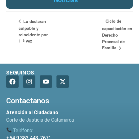
Ciclo de
Lo declaran
culpable y
capacitación en
reincidente por
Derecho
11º vez
Procesal de
Familia
SEGUINOS
Contactanos
Atención al Ciudadano
Corte de Justicia de Catamarca
Teléfono:
+54 9 383 443-7671