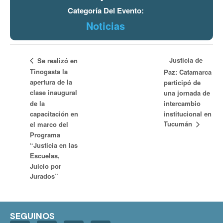
Categoría Del Evento:
Noticias
Justicia de
Se realizó en
Tinogasta la
Paz: Catamarca
apertura de la
participó de
clase inaugural
una jornada de
de la
intercambio
capacitación en
institucional en
Tucumán
el marco del
Programa
“Justicia en las
Escuelas,
Juicio por
Jurados”
SEGUINOS