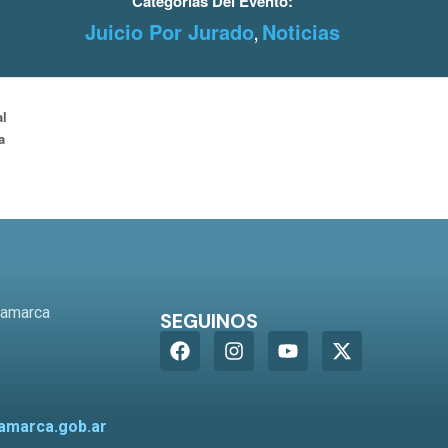
Categorías Del Evento:
Juicio Por Jurado
Noticias
,
al
a
o
tamarca
SEGUINOS
amarca.gob.ar