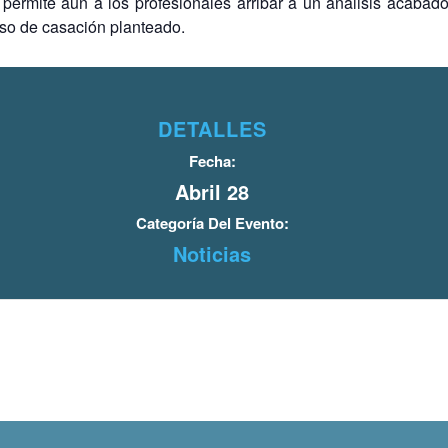
o permite aún a los profesionales arribar a un análisis acabad
urso de casación planteado.
DETALLES
Fecha:
Abril 28
Categoría Del Evento:
Noticias