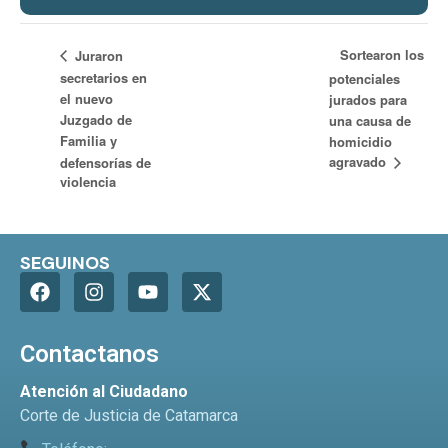
Sortearon los
Juraron
secretarios en
potenciales
el nuevo
jurados para
Juzgado de
una causa de
Familia y
homicidio
agravado
defensorías de
violencia
SEGUINOS
Contactanos
Atención al Ciudadano
Corte de Justicia de Catamarca