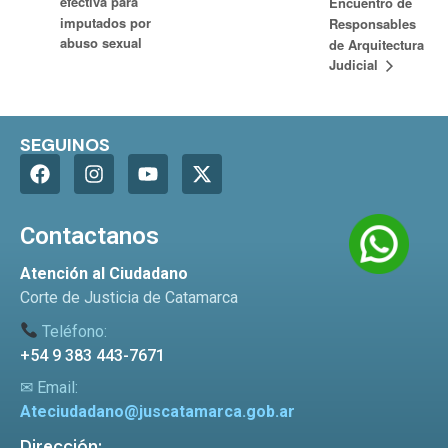
efectiva para
Encuentro de
imputados por
Responsables
abuso sexual
de Arquitectura
Judicial
SEGUINOS
Contactanos
Atención al Ciudadano
Corte de Justicia de Catamarca
Teléfono:
+54 9 383 443-7671
✉ Email:
Ateciudadano@juscatamarca.gob.ar
Dirección: