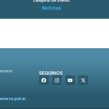
Categoría Del Evento:
Noticias
o
tamarca
SEGUINOS
amarca.gob.ar