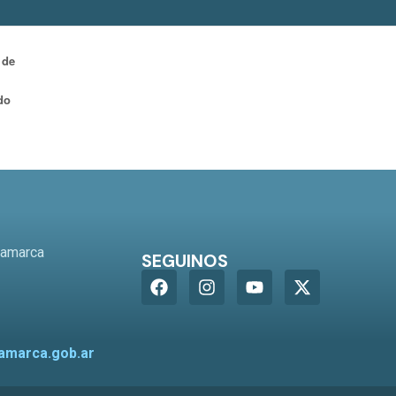
 de
do
o
tamarca
SEGUINOS
amarca.gob.ar