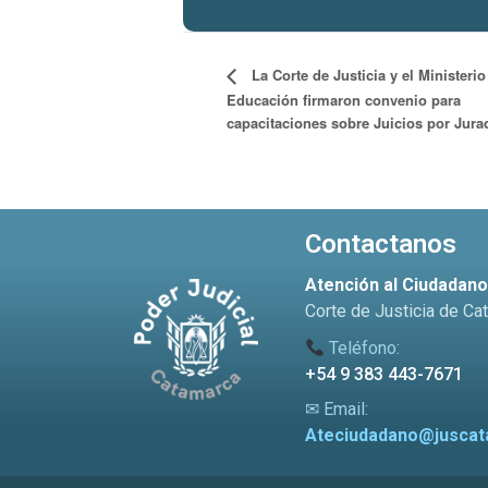
La Corte de Justicia y el Ministerio
Educación firmaron convenio para
capacitaciones sobre Juicios por Jura
Contactanos
Atención al Ciudadan
Corte de Justicia de Ca
Teléfono:
+54 9 383 443-7671
✉ Email:
Ateciudadano@juscat