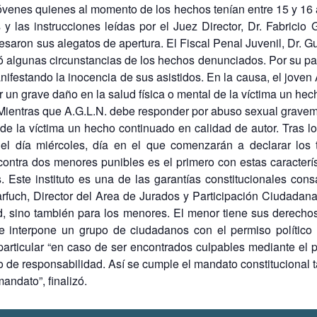
jóvenes quienes al momento de los hechos tenían entre 15 y 16 
 y las instrucciones leídas por el Juez Director, Dr. Fabric
esaron sus alegatos de apertura. El Fiscal Penal Juvenil, Dr. G
ó algunas circunstancias de los hechos denunciados. Por su pa
anifestando la inocencia de sus asistidos. En la causa, el jov
r un grave daño en la salud física o mental de la víctima un he
Mientras que A.G.L.N. debe responder por abuso sexual graveme
 de la víctima un hecho continuado en calidad de autor. Tras lo
del día miércoles, día en el que comenzarán a declarar los t
contra dos menores punibles es el primero con estas caracterí
. Este instituto es una de las garantías constitucionales con
rfuch, Director del Area de Jurados y Participación Ciudadan
, sino también para los menores. El menor tiene sus derechos
 se interpone un grupo de ciudadanos con el permiso político 
articular “en caso de ser encontrados culpables mediante el pr
o de responsabilidad. Así se cumple el mandato constituciona
andato”, finalizó.