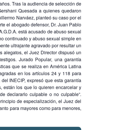
años. Tras la audiencia de selección de
io Gershani Quesada a quienes quedaron
uillermo Narváez, planteó su caso por el
rte el abogado defensor, Dr. Juan Pablo
en A.G.D.A. está acusado de abuso sexual
cho continuado y abuso sexual simple en
nte ultrajante agravado por resultar un
s alegatos, el Juez Director dispusó un
estigos. Jurado Popular, una garantía
sticas que se realiza en América Latina
sagradas en los artículos 24 y 118 para
a del INECIP, expresó que esta garantía
, están los que lo quieren encarcelar y
de declararlo culpable o no culpable”.
incipio de especialización, el Juez del
l tanto para mayores como para menores,