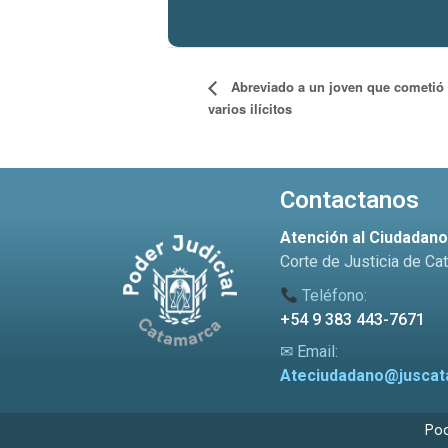
Abreviado a un joven que cometió
varios ilícitos
Contactanos
Atención al Ciudadan
Corte de Justicia de Ca
Teléfono:
+54 9 383 443-7671
✉ Email:
Ateciudadano@juscat
Pod