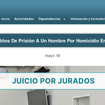
inicio
Autoridades
Dependencias
Infomación y formular
Años De Prisión A Un Hombre Por Homicidio E
mayo 18