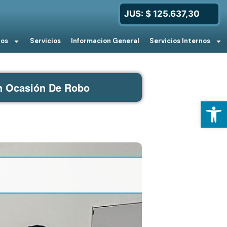
JUS: $ 125.637,30
ios
Servicios
Informacion General
Servicios Internos
n Ocasión De Robo
Open