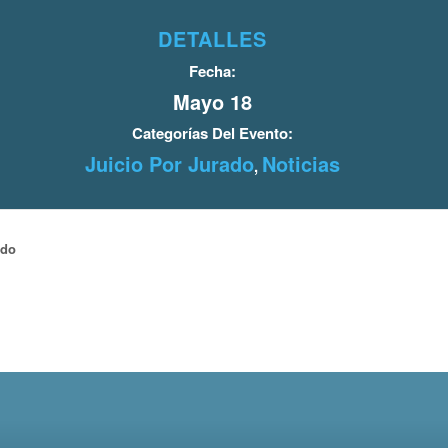
DETALLES
Fecha:
Mayo 18
Categorías Del Evento:
Juicio Por Jurado
Noticias
,
ado
o