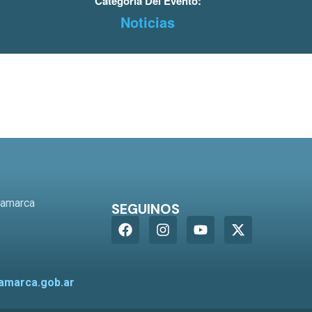
Categoría Del Evento:
Noticias
o
tamarca
SEGUINOS
amarca.gob.ar