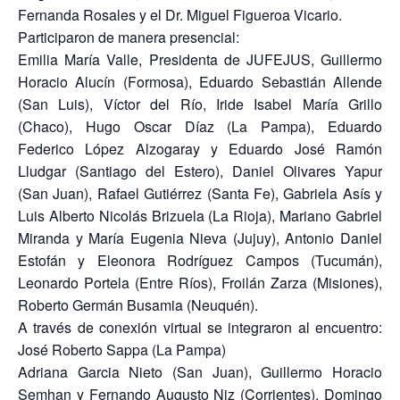
Fernanda Rosales y el Dr. Miguel Figueroa Vicario.
Participaron de manera presencial:
Emilia María Valle, Presidenta de JUFEJUS, Guillermo
Horacio Alucín (Formosa), Eduardo Sebastián Allende
(San Luis), Víctor del Río, Iride Isabel María Grillo
(Chaco), Hugo Oscar Díaz (La Pampa), Eduardo
Federico López Alzogaray y Eduardo José Ramón
Lludgar (Santiago del Estero), Daniel Olivares Yapur
(San Juan), Rafael Gutiérrez (Santa Fe), Gabriela Asís y
Luis Alberto Nicolás Brizuela (La Rioja), Mariano Gabriel
Miranda y María Eugenia Nieva (Jujuy), Antonio Daniel
Estofán y Eleonora Rodríguez Campos (Tucumán),
Leonardo Portela (Entre Ríos), Froilán Zarza (Misiones),
Roberto Germán Busamia (Neuquén).
A través de conexión virtual se integraron al encuentro:
José Roberto Sappa (La Pampa)
Adriana Garcia Nieto (San Juan), Guillermo Horacio
Semhan y Fernando Augusto Niz (Corrientes), Domingo