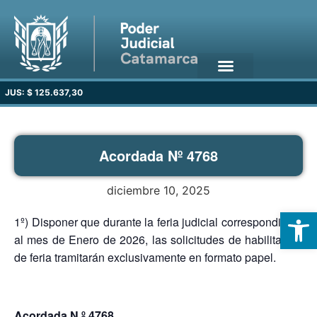
JUS: $ 125.637,30
Acordada Nº 4768
diciembre 10, 2025
Open
1º) Disponer que durante la feria judicial correspondiente
al mes de Enero de 2026, las solicitudes de habilitación
de feria tramitarán exclusivamente en formato papel.
Acordada N.º 4768